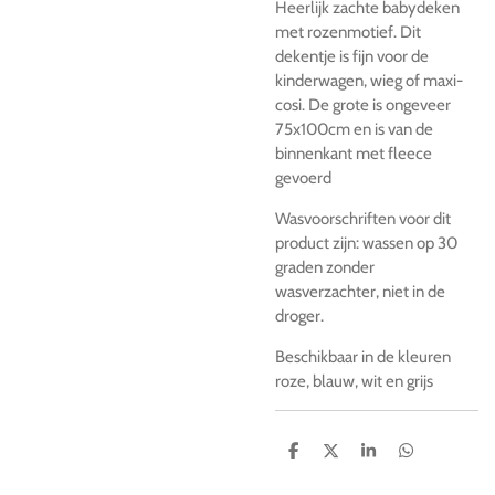
Heerlijk zachte babydeken
met rozenmotief. Dit
dekentje is fijn voor de
kinderwagen, wieg of maxi-
cosi. De grote is ongeveer
75x100cm en is van de
binnenkant met fleece
gevoerd
Wasvoorschriften voor dit
product zijn: wassen op 30
graden zonder
wasverzachter, niet in de
droger.
Beschikbaar in de kleuren
roze, blauw, wit en grijs
D
D
S
D
e
e
h
e
l
e
a
l