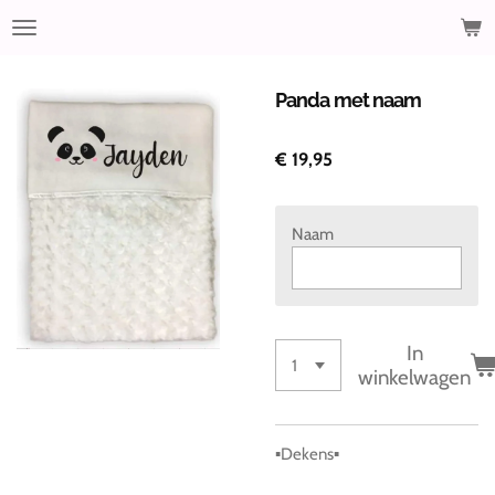
Ga
direct
naar
de
Panda met naam
hoofdinhoud
€ 19,95
Naam
In
winkelwagen
▪️Dekens▪️