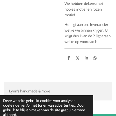
We hebben dekens met
nopjes motief en rozen
motief.
Het ligt aan ons leverancier
welke we binnen krijgen. U
krijgt dus 1 van de 2 ligt eraan
welke op voorraad is
D
D
S
D
e
e
h
e
l
e
a
l
e
l
r
e
n
e
n
Lynn's handmade & more
Deze website gebruikt cookies voor analyse-
doeleinden en/of het tonen van advertenties. Door
gebruik te blijven maken van de site gaat u hiermee
akkoord.