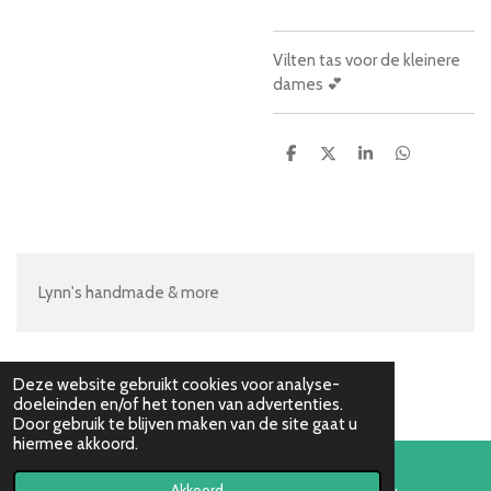
Vilten tas voor de kleinere
dames 💕
D
D
S
D
e
e
h
e
l
e
a
l
e
l
r
e
n
e
n
Lynn's handmade & more
Deze website gebruikt cookies voor analyse-
doeleinden en/of het tonen van advertenties.
Door gebruik te blijven maken van de site gaat u
hiermee akkoord.
Akkoord