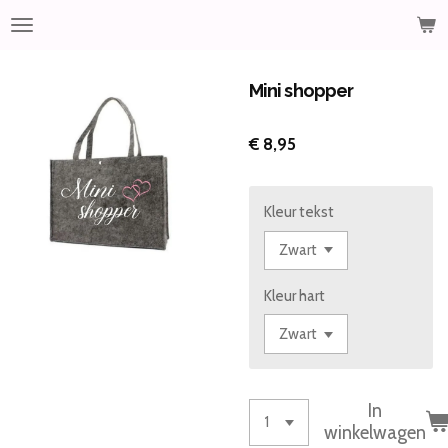
Ga
direct
naar
de
Mini shopper
hoofdinhoud
€ 8,95
Kleur tekst
Kleur hart
In
winkelwagen