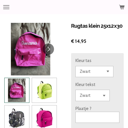
Ga
direct
naar
de
Rugtas klein 25x12x30
hoofdinhoud
€ 14,95
Kleur tas
Kleur tekst
Plaatje ?