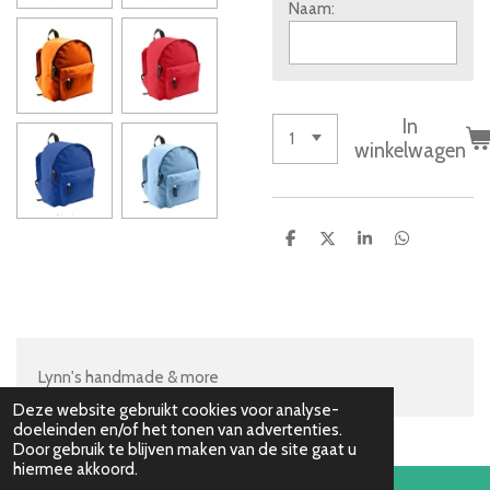
Naam:
In
winkelwagen
D
D
S
D
e
e
h
e
l
e
a
l
e
l
r
e
n
e
n
Lynn's handmade & more
Deze website gebruikt cookies voor analyse-
doeleinden en/of het tonen van advertenties.
Door gebruik te blijven maken van de site gaat u
hiermee akkoord.