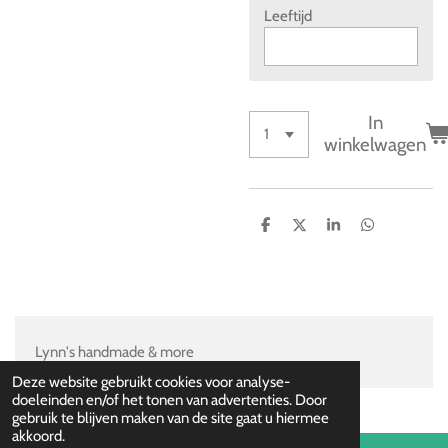
Leeftijd
In
winkelwagen
D
D
S
D
e
e
h
e
l
e
a
l
e
l
r
e
n
e
n
Lynn's handmade & more
Deze website gebruikt cookies voor analyse-
doeleinden en/of het tonen van advertenties. Door
gebruik te blijven maken van de site gaat u hiermee
akkoord.