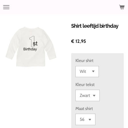
Ga
direct
naar
de
Shirt leeftijd birthday
hoofdinhoud
€ 12,95
Kleur shirt
Kleur tekst
Maat shirt