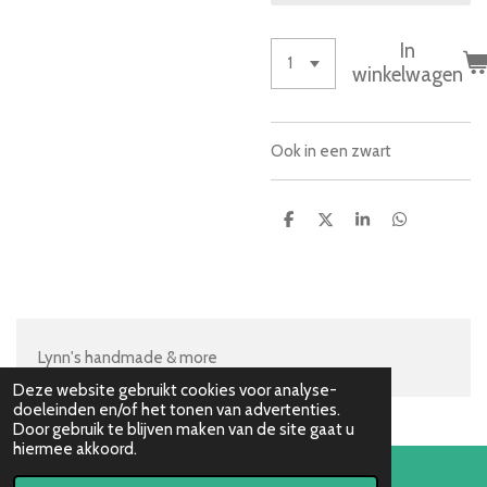
In
winkelwagen
Ook in een zwart
D
D
S
D
e
e
h
e
l
e
a
l
e
l
r
e
n
e
n
Lynn's handmade & more
Deze website gebruikt cookies voor analyse-
doeleinden en/of het tonen van advertenties.
Door gebruik te blijven maken van de site gaat u
hiermee akkoord.