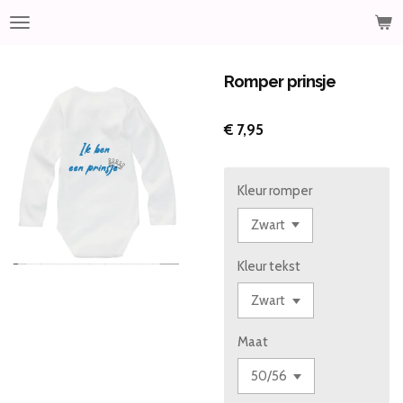
Ga
direct
naar
de
Romper prinsje
hoofdinhoud
€ 7,95
Kleur romper
Kleur tekst
Maat