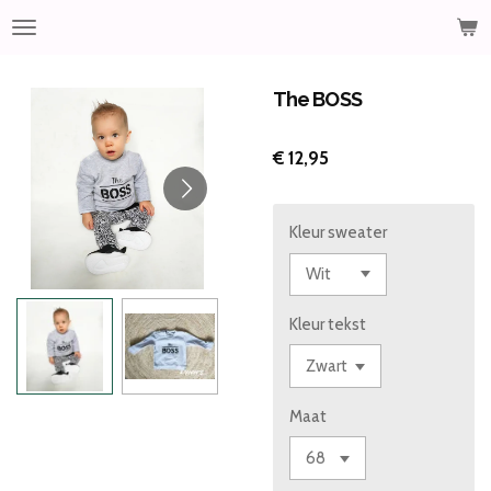
Ga
direct
naar
de
The BOSS
hoofdinhoud
€ 12,95
Kleur sweater
Kleur tekst
Maat