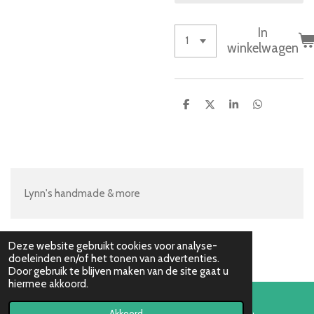
In
winkelwagen
D
D
S
D
e
e
h
e
l
e
a
l
e
l
r
e
n
e
n
Lynn's handmade & more
Deze website gebruikt cookies voor analyse-
doeleinden en/of het tonen van advertenties.
Door gebruik te blijven maken van de site gaat u
hiermee akkoord.
Akkoord