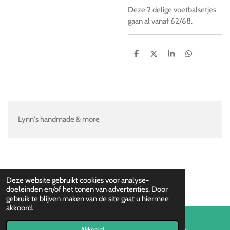
Deze 2 delige voetbalsetjes
gaan al vanaf 62/68.
D
D
S
D
e
e
h
e
l
e
a
l
e
l
r
e
n
e
n
Lynn's handmade & more
Deze website gebruikt cookies voor analyse-
doeleinden en/of het tonen van advertenties. Door
gebruik te blijven maken van de site gaat u hiermee
akkoord.
Akkoord