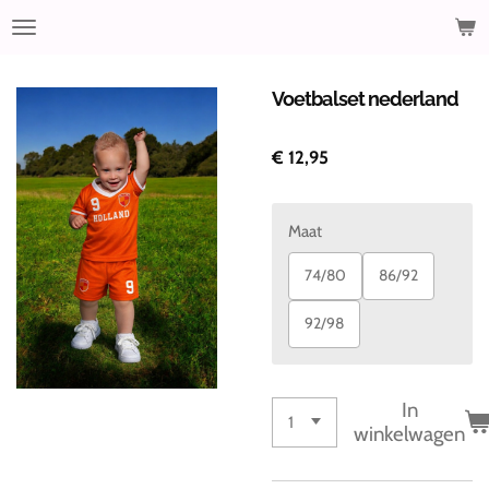
Ga
direct
naar
de
Voetbalset nederland
hoofdinhoud
€ 12,95
Maat
74/80
86/92
92/98
In
winkelwagen