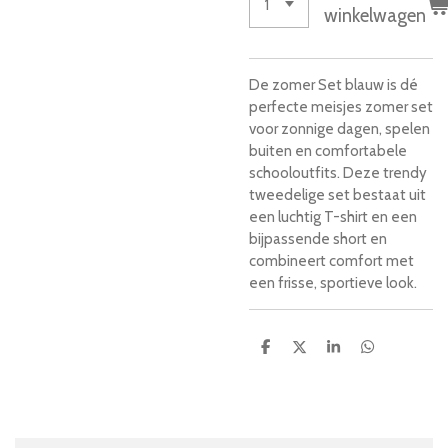
winkelwagen
De zomer Set blauw is dé
perfecte meisjes zomer set
voor zonnige dagen, spelen
buiten en comfortabele
schooloutfits. Deze trendy
tweedelige set bestaat uit
een luchtig T-shirt en een
bijpassende short en
combineert comfort met
een frisse, sportieve look.
D
D
S
D
e
e
h
e
l
e
a
l
e
l
r
e
n
e
n