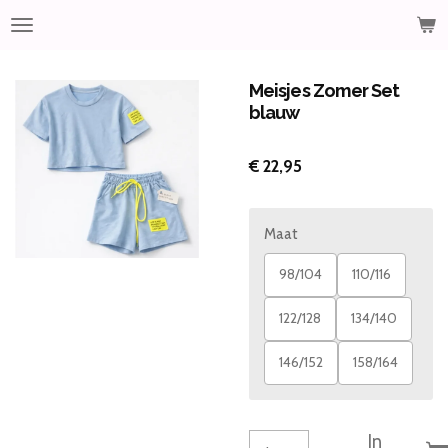
Ga
direct
naar
de
Meisjes Zomer Set
hoofdinhoud
blauw
€ 22,95
Maat
98/104
110/116
122/128
134/140
146/152
158/164
In