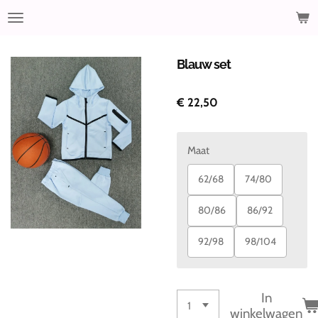
Ga
direct
naar
de
Blauw set
hoofdinhoud
€ 22,50
Maat
62/68
74/80
80/86
86/92
92/98
98/104
In
winkelwagen