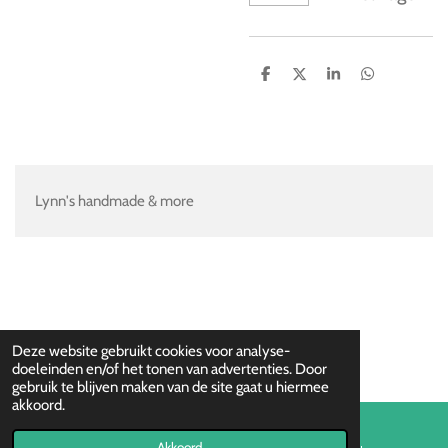
D
D
S
D
e
e
h
e
l
e
a
l
e
l
r
e
n
e
n
Lynn's handmade & more
Deze website gebruikt cookies voor analyse-
doeleinden en/of het tonen van advertenties. Door
gebruik te blijven maken van de site gaat u hiermee
akkoord.
Akkoord