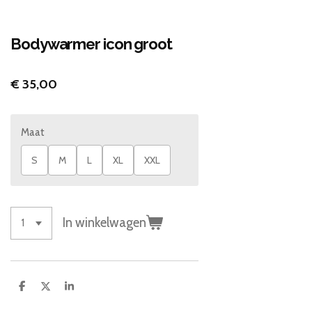
Bodywarmer icon groot
€ 35,00
Maat
S
M
L
XL
XXL
In winkelwagen
D
D
S
e
e
h
l
e
a