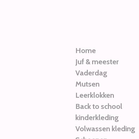
Ga
direct
naar
de
hoofdinhoud
Home
Juf & meester
Vaderdag
Mutsen
Leerklokken
Back to school
kinderkleding
Volwassen kleding