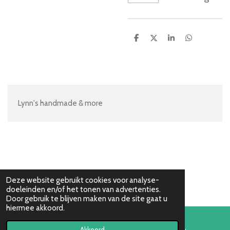
D
D
S
D
e
e
h
e
l
e
a
l
e
l
r
e
n
e
n
Lynn's handmade & more
Deze website gebruikt cookies voor analyse-
doeleinden en/of het tonen van advertenties.
Door gebruik te blijven maken van de site gaat u
hiermee akkoord.
Akkoord