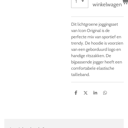
winkelwagen
Dit lichtgroene joggingsset
van Icon Original is de
perfecte mix van sportief en
trendy. De hoodie is voorzien
van een geborduurd logo en
handige ritszakken. De
bijpassende jogger heeft een
comfortabele elastische
tailleband.
D
D
S
D
e
e
h
e
l
e
a
l
e
l
r
e
n
e
n