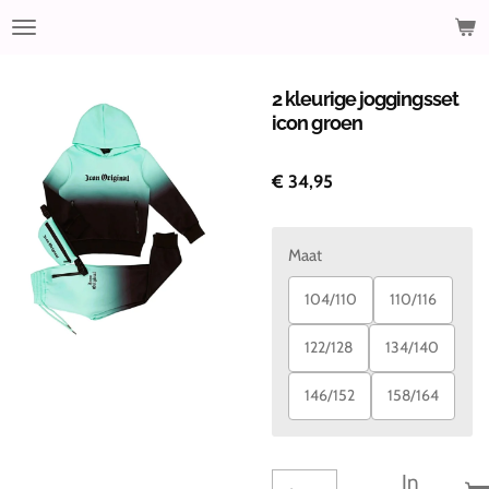
Ga
direct
naar
de
2 kleurige joggingsset
hoofdinhoud
icon groen
€ 34,95
Maat
104/110
110/116
122/128
134/140
146/152
158/164
In