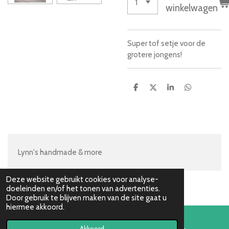
winkelwagen
Super tof setje voor de
grotere jongens!
D
D
S
D
e
e
h
e
l
e
a
l
e
l
r
e
n
e
n
Lynn's handmade & more
Deze website gebruikt cookies voor analyse-
doeleinden en/of het tonen van advertenties.
Door gebruik te blijven maken van de site gaat u
hiermee akkoord.
Akkoord