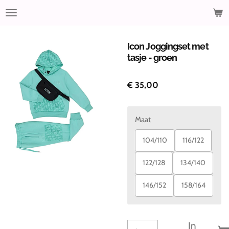
Ga
direct
naar
de
Icon Joggingset met
hoofdinhoud
tasje - groen
€ 35,00
Maat
104/110
116/122
122/128
134/140
146/152
158/164
In