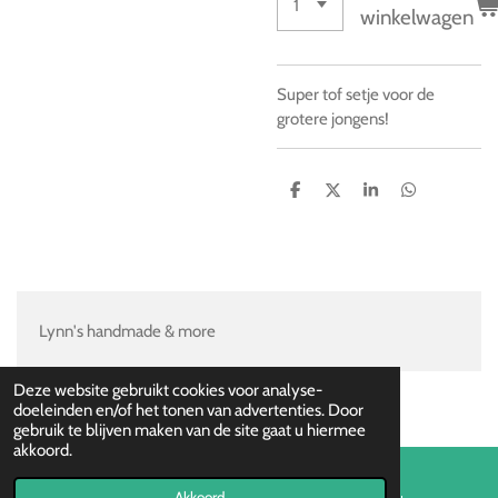
winkelwagen
Super tof setje voor de
grotere jongens!
D
D
S
D
e
e
h
e
l
e
a
l
e
l
r
e
n
e
n
Lynn's handmade & more
Deze website gebruikt cookies voor analyse-
doeleinden en/of het tonen van advertenties. Door
gebruik te blijven maken van de site gaat u hiermee
akkoord.
Akkoord