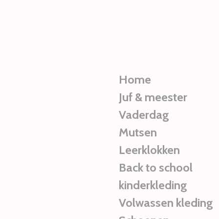
Ga
direct
naar
de
hoofdinhoud
Home
Juf & meester
Vaderdag
Mutsen
Leerklokken
Back to school
kinderkleding
Volwassen kleding