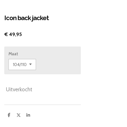
Icon back jacket
€ 49,95
Maat
Uitverkocht
D
D
S
e
e
h
l
e
a