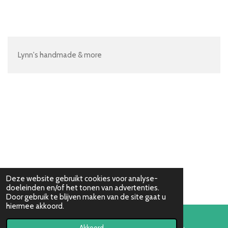
e
e
h
e
l
e
a
l
e
l
r
e
n
e
n
Lynn's handmade & more
Deze website gebruikt cookies voor analyse-
doeleinden en/of het tonen van advertenties.
Door gebruik te blijven maken van de site gaat u
hiermee akkoord.
Akkoord