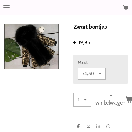
Ga
direct
naar
de
Zwart bontjas
hoofdinhoud
€ 39,95
Maat
In
winkelwagen
D
D
S
D