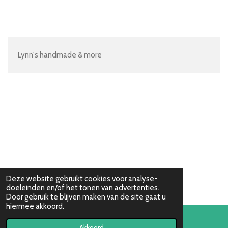
e
e
h
e
l
e
a
l
e
l
r
e
n
e
n
Lynn's handmade & more
Deze website gebruikt cookies voor analyse-
doeleinden en/of het tonen van advertenties.
Door gebruik te blijven maken van de site gaat u
hiermee akkoord.
Akkoord