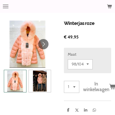
Ga
direct
naar
de
Winterjas roze
hoofdinhoud
€ 49,95
Maat
In
winkelwagen
D
D
S
D