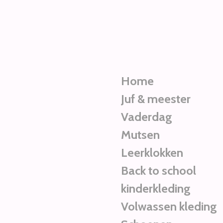
Ga
direct
naar
de
hoofdinhoud
Home
Juf & meester
Vaderdag
Mutsen
Leerklokken
Back to school
kinderkleding
Volwassen kleding