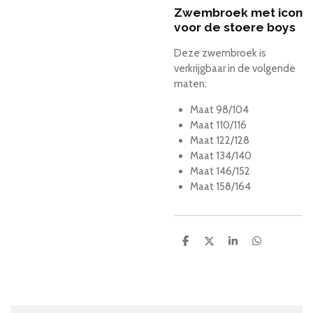
Zwembroek met icon
voor de stoere boys
Deze zwembroek is
verkrijgbaar in de volgende
maten:
Maat 98/104
Maat 110/116
Maat 122/128
Maat 134/140
Maat 146/152
Maat 158/164
D
D
S
D
e
e
h
e
l
e
a
l
e
l
r
e
n
e
n