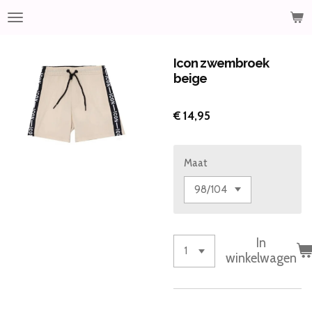
Ga
direct
naar
de
Icon zwembroek
hoofdinhoud
beige
€ 14,95
Maat
In
winkelwagen