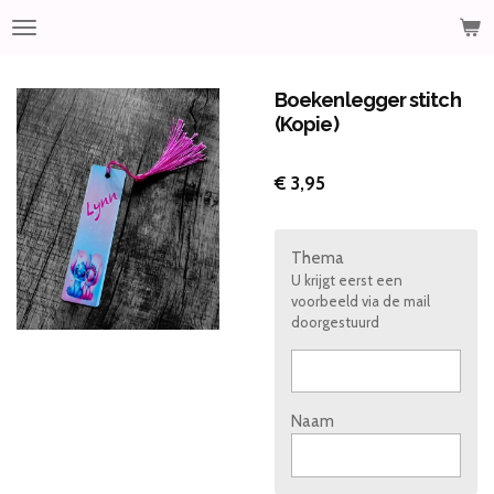
Ga
direct
naar
de
Boekenlegger stitch
hoofdinhoud
(Kopie)
€ 3,95
Thema
U krijgt eerst een
voorbeeld via de mail
doorgestuurd
Naam