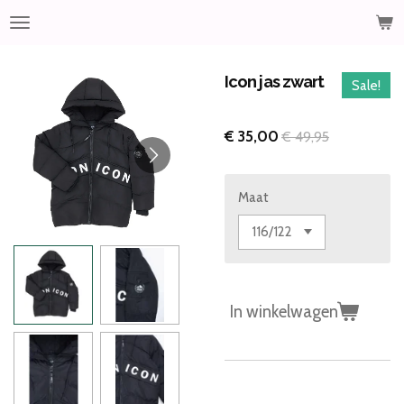
Ga
direct
naar
de
Icon jas zwart
Sale!
hoofdinhoud
€ 35,00
€ 49,95
Maat
In winkelwagen