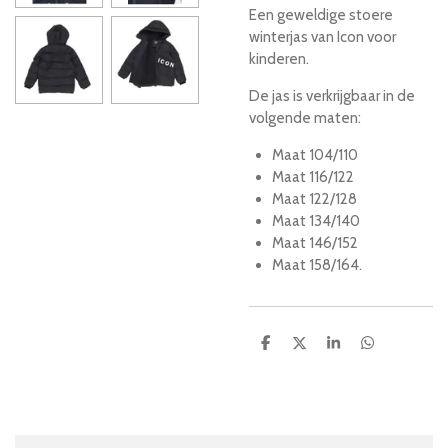
Een geweldige stoere
winterjas van Icon voor
kinderen.
De jas is verkrijgbaar in de
volgende maten:
Maat 104/110
Maat 116/122
Maat 122/128
Maat 134/140
Maat 146/152
Maat 158/164.
D
D
S
D
e
e
h
e
l
e
a
l
e
l
r
e
n
e
n