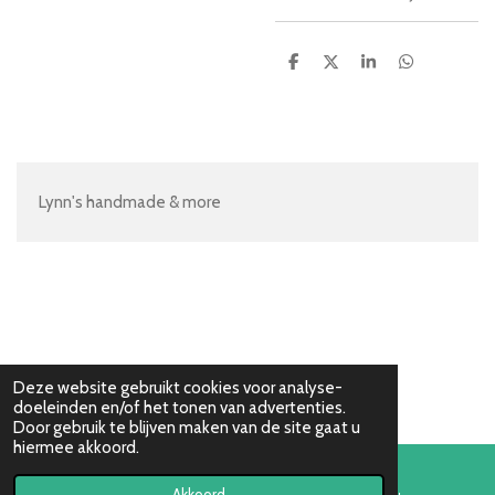
D
D
S
D
e
e
h
e
l
e
a
l
e
l
r
e
n
e
n
Lynn's handmade & more
Deze website gebruikt cookies voor analyse-
doeleinden en/of het tonen van advertenties.
Door gebruik te blijven maken van de site gaat u
hiermee akkoord.
Akkoord