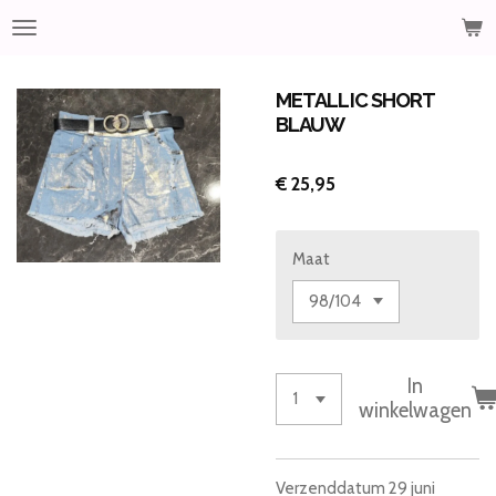
Ga
direct
naar
de
METALLIC SHORT
hoofdinhoud
BLAUW
€ 25,95
Maat
In
winkelwagen
Verzenddatum 29 juni