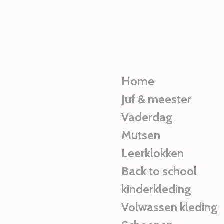
Ga
direct
naar
de
hoofdinhoud
Home
Juf & meester
Vaderdag
Mutsen
Leerklokken
Back to school
kinderkleding
Volwassen kleding