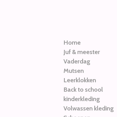
Ga
direct
naar
de
hoofdinhoud
Home
Juf & meester
Vaderdag
Mutsen
Leerklokken
Back to school
kinderkleding
Volwassen kleding