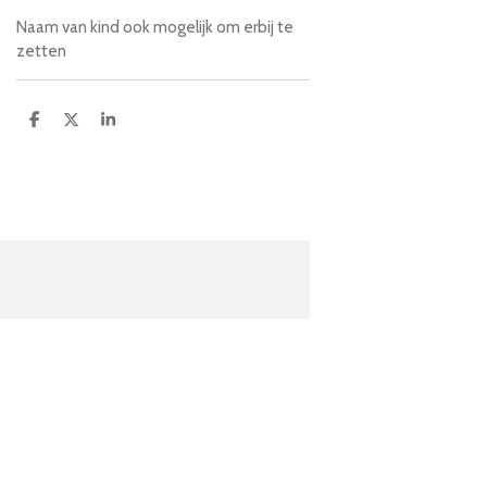
Naam van kind ook mogelijk om erbij te
zetten
D
D
S
e
e
h
l
e
a
e
l
r
n
e