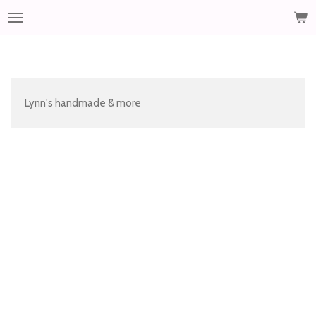
Ga
direct
naar
de
hoofdinhoud
Lynn's handmade & more